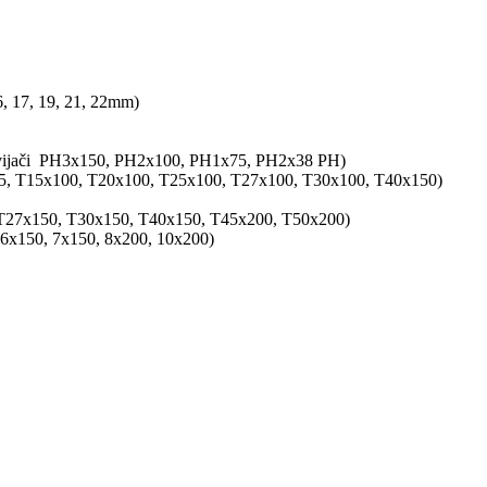
 16, 17, 19, 21, 22mm)
i izvijači PH3x150, PH2x100, PH1x75, PH2x38 PH)
75, T15x100, T20x100, T25x100, T27x100, T30x100, T40x150)
 T27x150, T30x150, T40x150, T45x200, T50x200)
 6x150, 7x150, 8x200, 10x200)