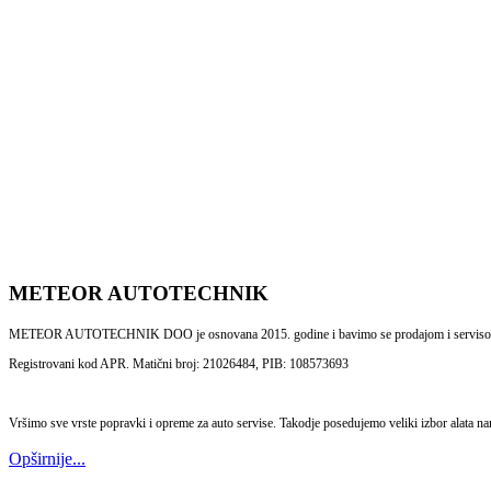
METEOR AUTOTECHNIK
METEOR AUTOTECHNIK DOO je osnovana 2015. godine i bavimo se prodajom i servisom al
Registrovani kod APR. Matični broj: 21026484, PIB: 108573693
Vršimo sve vrste popravki i opreme za auto servise. Takodje posedujemo veliki izbor alata n
Opširnije...