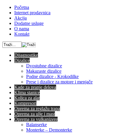
Početna
Internet prodavnica
Akcija
Dodatne usluge
O nama
Kontakt
Dijagnostike
Dizalice
Dvostubne dizalice
Makazaste dizalice
Podne dizalice - Krokodilke
Prese i dizalice za motore i menjače
Kade za pranje delova
Klima stanice
Kolica za alat
Kompresori
Oprema za reglažu trapa
Oprema za ulje i mast
Oprema za vulkanizere
Balanserke
Monterke – Demonterke