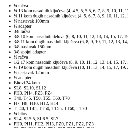
¼ račva
¼ 13 kom nasadnih ključeva (4, 4.5, 5, 5.5, 6, 7, 8, 9, 10, 11,
¼ 11 kom dugih nasadnih ključeva (4, 5, 6, 7, 8, 9, 10, 11, 12
¼ nastavak 100mm
¼ adapter
3/8 račva
3/8 10 kom nasadnih delova (6, 8, 10, 11, 12, 13, 14, 15, 17, 
3/8 11 kom dugih nasadnih ključeva (6, 8, 9, 10, 11, 12, 13, 1
3/8 nastavak 150mm
3/8 spojni adapter
½ račva
1/2 17 kom nasadnih ključeva (8, 9, 10, 11, 12, 13, 14, 15, 17,
½ 19 kom dugih nasadnih ključeva (10, 11, 13, 14, 15, 17, 19
½ nastavak 125mm
½ adapter
Bitovi 24 kom
SL8, SL10, SL12
PH3, PH4, PZ3, PZ4
T40, T45, T50, T55, T60, T70
H7, H8, H10, H12, H14
TT40, TT45, TT50, TT55, TT60, TT70
¼ bitovi
SL4, SL5.5, SL6.5, SL7
PH0, PH1, PH2, PH3, PZ0, PZ1, PZ2, PZ3