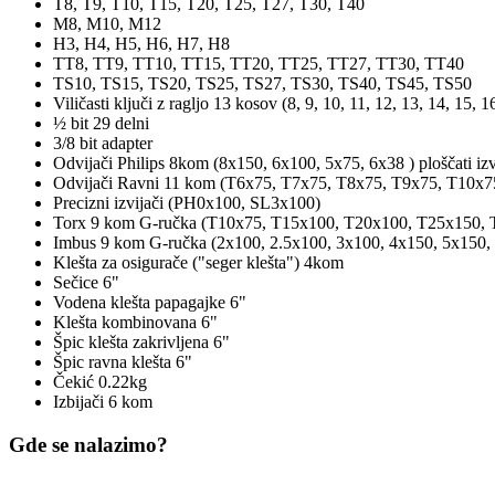
T8, T9, T10, T15, T20, T25, T27, T30, T40
M8, M10, M12
H3, H4, H5, H6, H7, H8
TT8, TT9, TT10, TT15, TT20, TT25, TT27, TT30, TT40
TS10, TS15, TS20, TS25, TS27, TS30, TS40, TS45, TS50
Viličasti ključi z ragljo 13 kosov (8, 9, 10, 11, 12, 13, 14, 15,
½ bit 29 delni
3/8 bit adapter
Odvijači Philips 8kom (8x150, 6x100, 5x75, 6x38 ) ploščat
Odvijači Ravni 11 kom (T6x75, T7x75, T8x75, T9x75, T10x
Precizni izvijači (PH0x100, SL3x100)
Torx 9 kom G-ručka (T10x75, T15x100, T20x100, T25x150,
Imbus 9 kom G-ručka (2x100, 2.5x100, 3x100, 4x150, 5x150,
Klešta za osigurače ("seger klešta") 4kom
Sečice 6"
Vodena klešta papagajke 6"
Klešta kombinovana 6"
Špic klešta zakrivljena 6"
Špic ravna klešta 6"
Čekić 0.22kg
Izbijači 6 kom
Gde se nalazimo?