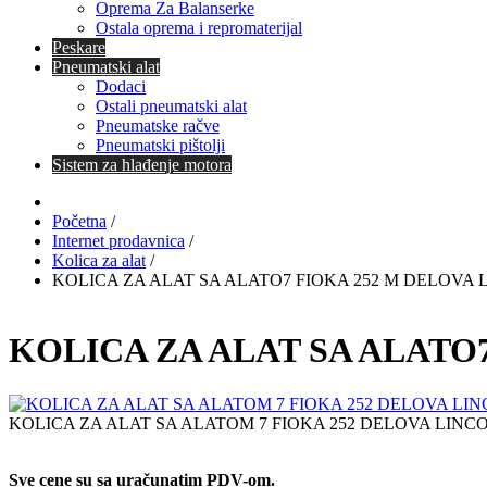
Oprema Za Balanserke
Ostala oprema i repromaterijal
Peskare
Pneumatski alat
Dodaci
Ostali pneumatski alat
Pneumatske račve
Pneumatski pištolji
Sistem za hlađenje motora
Početna
/
Internet prodavnica
/
Kolica za alat
/
KOLICA ZA ALAT SA ALATO7 FIOKA 252 M DELOVA L
KOLICA ZA ALAT SA ALATO7
KOLICA ZA ALAT SA ALATOM 7 FIOKA 252 DELOVA LINCO
Sve cene su sa uračunatim PDV-om.